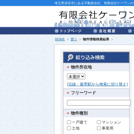
埼玉県深谷市にある不動産会社、有限会社ケーワンの
HOME
買う
物件情報検索結果
物件所在地
[沿線・最寄駅から検索に切り替え]
フリーワード
物件種別
一戸建て
マンション
土地
事業用