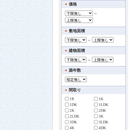
価格
～
敷地面積
～
建物面積
～
築年数
間取り
1R
1K
1DK
1LDK
2K
2DK
2LDK
3K
3DK
3LDK
4K
4DK